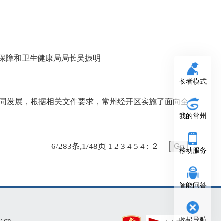
保障和卫生健康局局长吴振明
长者模式
同发展，根据相关文件要求，常州经开区实施了面向全
我的常州
6/283条,1/48页
1
2
3
4
5
4
:
移动服务
智能问答
cn
收起导航