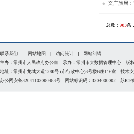
文广旅局：
总数：
983
条
联系我们
|
网站地图
|
访问统计
|
网站纠错
主办：常州市人民政府办公室 承办：常州市大数据管理中心 版权所有：常州
地址：常州市龙城大道1280号 (市行政中心)3号楼B座116室 技术支持电
苏公网安备32041102000483号
网站标识码：3204000002
苏ICP