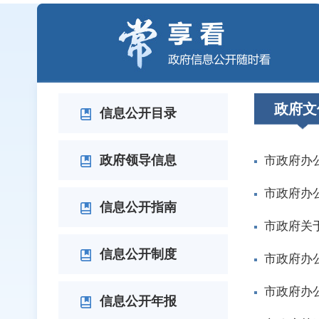
李佰平调研金坛区
李佰平调研统筹发展和安全工作
李佰平调研新北区
李佰平会见中国建设银行江苏省分行行长邹致师
李佰平周伟看望国家最高科学技术奖获得者陈立泉院士
江苏省固态变压器产业联盟在常成立
李佰平调研武进区
null
null
null
null
null
null
null
null
政府文
信息公开目录
政府领导信息
市政府办
市政府办
信息公开指南
市政府关
信息公开制度
市政府办
市政府办
信息公开年报