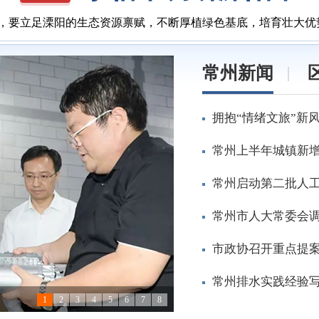
调，要立足溧阳的生态资源禀赋，不断厚植绿色基底，培育壮大
常州新闻
拥抱“情绪文旅”新
常州上半年城镇新
常州启动第二批人
常州市人大常委会
市政协召开重点提案
常州排水实践经验
1
2
3
4
5
6
7
8