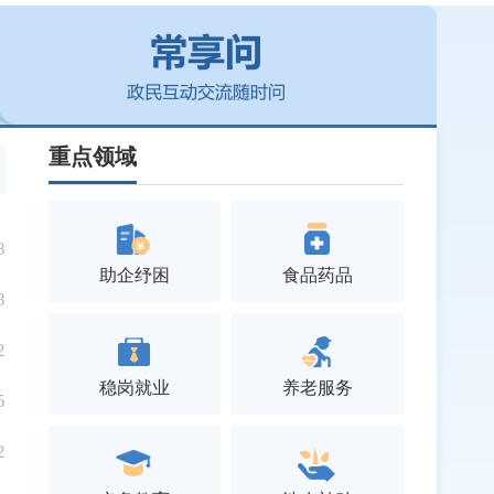
重点领域
8
助企纾困
食品药品
8
2
稳岗就业
养老服务
5
2