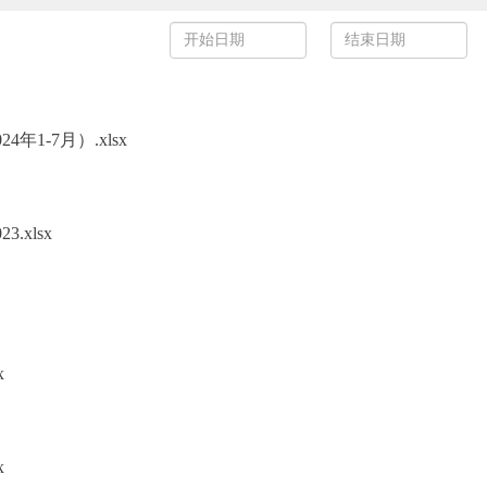
1-7月）.xlsx
xlsx
x
x