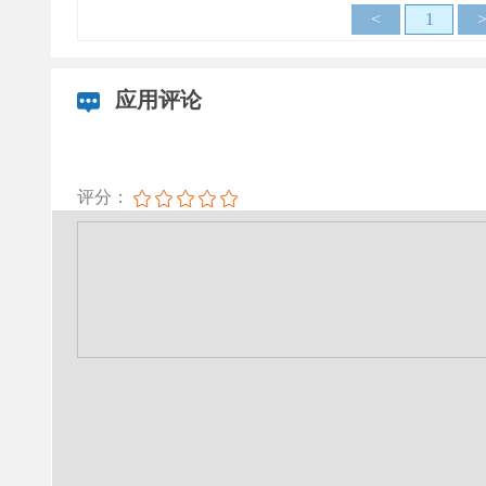
<
1
应用评论
评分：