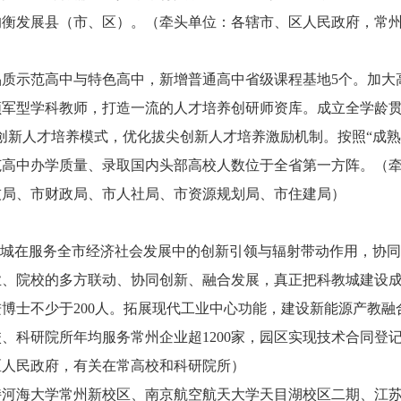
均衡发展县（市、区）。（牵头单位：各辖市、区人民政府，常
质示范高中与特色高中，新增普通高中省级课程基地5个。加大
军型学科教师，打造一流的人才培养创研师资库。成立全学龄贯
创新人才培养模式，优化拔尖创新人才培养激励机制。按照“成熟
示范高中办学质量、录取国内头部高校人数位于全省第一方阵。（
技局、市财政局、市人社局、市资源规划局、市住建局）
教城在服务全市经济社会发展中的创新引领与辐射带动作用，协
、院校的多方联动、协同创新、融合发展，真正把科教城建设成
博士不少于200人。拓展现代工业中心功能，建设新能源产教
、科研院所年均服务常州企业超1200家，园区实现技术合同登记
区人民政府，有关在常高校和科研院所）
持河海大学常州新校区、南京航空航天大学天目湖校区二期、江