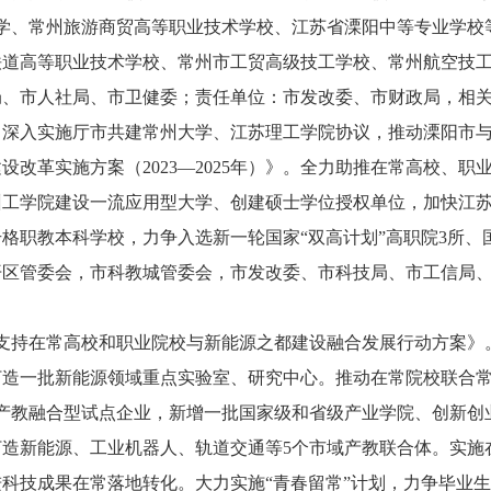
学、常州旅游商贸高等职业技术学校、江苏省溧阳中等专业学校
道高等职业技术学校、常州市工贸高级技工学校、常州航空技工
局、市人社局、市卫健委；责任单位：市发改委、市财政局，相
。深入实施厅市共建常州大学、江苏理工学院协议，推动溧阳市
改革实施方案（2023—2025年）》。全力助推在常高校、
州工学院建设一流应用型大学、创建硕士学位授权单位，加快江
格职教本科学校，力争入选新一轮国家“双高计划”高职院3所、
开区管委会，市科教城管委会，市发改委、市科技局、市工信局
支持在常高校和职业院校与新能源之都建设融合发展行动方案》
打造一批新能源领域重点实验室、研究中心。推动在常院校联合
省级产教融合型试点企业，新增一批国家级和省级产业学院、创新
造新能源、工业机器人、轨道交通等5个市域产教联合体。实施
科技成果在常落地转化。大力实施“青春留常”计划，力争毕业