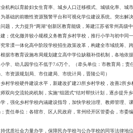
专业机构以育龄妇女生育率、城乡人口迁移模式、城镇化率、城
口为基础的前瞻性资源预警平台和可视化学位建设系统。突出解
问题，大力提升“两湖”创新区教育能级，筹建江苏省常州高级中
迁建；优化撤并较小规模义务教育乡村学校，推行小学与初中同
研究常溧一体化高中阶段学校招生政策改革，构建全市域统筹、
，根据市教育设施布局规划建立高中学位缺额补偿机制，各地依
中小学、幼儿园学位不低于7.6万个。（牵头单位：市教育局；
局、市资源规划局、市住建局、市统计局，晋陵公司）
乡村学校硬件建设水平，新建改扩建23所乡村学校，改善2所乡
师双向交流轮岗机制，实施“组团式”结对帮扶计划，逐步提升乡
办学，强化乡村学校内涵建设指导，加快学校治理、教师管理、
局；责任单位：各辖市、区人民政府，常州经开区管委会，市委
支持优质社会力量办学，保障民办学校与公办学校的同等法律地