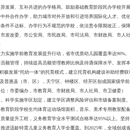
差异发展、互补共进的办学格局。鼓励基础教育阶段民办学校开
平中外合作办学，助力城市对外开放和引进培养国际化人才。优
学条件不达标、办学行为不规范的学校，依法责令限期改正，保
，市发改委、市公安局、市民政局、市司法局、市财政局、市人
设
力实施学前教育发展提升行动，省市优质幼儿园覆盖率达90%
员额管理，持续提高员额管理教师比例及待遇保障水平。发挥本
%。积极发展“托幼一体”的托育模式，建立托育机构建设补助经费
教育普及普惠县（市、区），天宁区、钟楼区、经开区创成国家级学
单位：市委编办，市教育局、市财政局、市人社局、市卫健委）
）。科学实施学区划定，建立学区调整风险评估和市级备案制度
务教育阶段学校生均体育运动场馆面积，音乐、美术专用教室配
质量提升工程，义务教育学业水平测试合格率达95%以上。坚
推进适龄特需儿童义务教育入学全覆盖。到2025年，全域创成