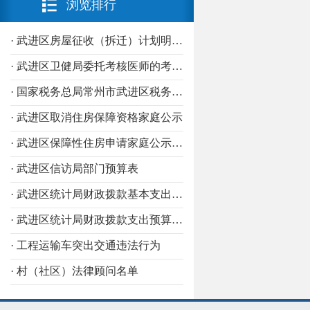
浏览排行
· 武进区科技局
3
· 武进区工信局
· 武进区房屋征收（拆迁）计划明细表
3
· 武进区城管局
· 武进区卫健局委托考核医师的考核机构
3
· 武进区商务局
· 国家税务总局常州市武进区税务局个体工商户定期定额核定公告
3
· 武进区取消住房保障资格家庭公示
· 武进区市场监管局
3
· 武进区信访局
· 武进区保障性住房申请家庭公示信息
3
· 武进区信访局部门预算表
· 武进区机关事务管理中心
3
· 武进区发改局
· 武进区统计局财政拨款基本支出预算表（经济科目）
2
· 武进区司法局
· 武进区统计局财政拨款支出预算表（功能科目）
2
· 工程运输车突出交通违法行为
· 武进区人社局
2
· 村（社区）法律顾问名单
· 武进区数据局
2
· 武进区医疗保障分局
2