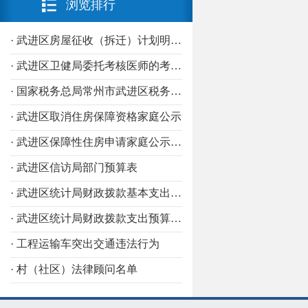
浏览排行
· 武进区科技局
3
· 武进区工信局
· 武进区房屋征收（拆迁）计划明细表
3
· 武进区城管局
· 武进区卫健局委托考核医师的考核机构
3
· 武进区商务局
· 国家税务总局常州市武进区税务局个体工商户定期定额核定公告
3
· 武进区取消住房保障资格家庭公示
· 武进区市场监管局
3
· 武进区信访局
· 武进区保障性住房申请家庭公示信息
3
· 武进区信访局部门预算表
· 武进区机关事务管理中心
3
· 武进区发改局
· 武进区统计局财政拨款基本支出预算表（经济科目）
2
· 武进区司法局
· 武进区统计局财政拨款支出预算表（功能科目）
2
· 工程运输车突出交通违法行为
· 武进区人社局
2
· 村（社区）法律顾问名单
· 武进区数据局
2
· 武进区医疗保障分局
2