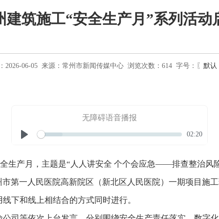
州建筑施工“安全生产月”系列活动
026-06-05
来源：
常州市新闻传媒中心
浏览次数：
614
字号：〖
默认
无障碍语音播报
Seek
Current
02:20
time
Play
安全生产月，主题是“人人讲安全 个个会应急——排查整治风险
常州市第一人民医院高新院区（新北区人民医院）一期项目施
用线下和线上相结合的方式同时进行。
险公司等依次上台发言，分别围绕安全生产责任落实、数字化