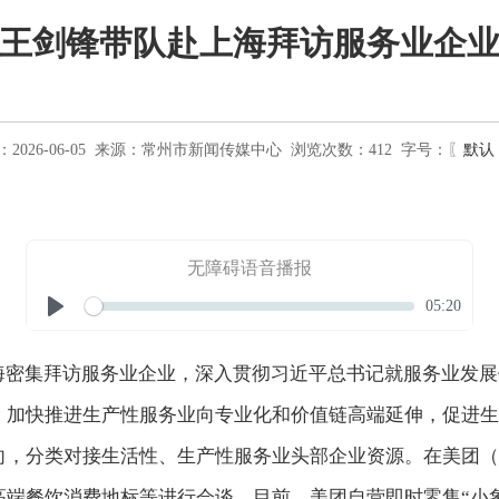
王剑锋带队赴上海拜访服务业企
026-06-05
来源：
常州市新闻传媒中心
浏览次数：
412
字号：〖
默认
无障碍语音播报
Seek
Current
05:20
time
Play
上海密集拜访服务业企业，深入贯彻习近平总书记就服务业发
，加快推进生产性服务业向专业化和价值链高端延伸，促进生
向，分类对接生活性、生产性服务业头部企业资源。在美团（
高端餐饮消费地标等进行会谈。目前，美团自营即时零售“小