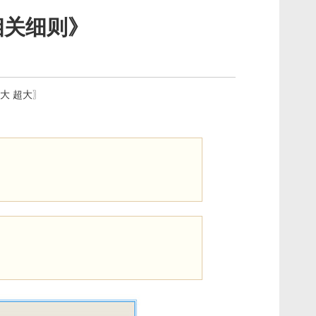
相关细则》
大
超大
〗