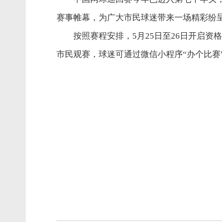
赛事帷幕，为广大市民球迷带来一场精彩纷
按照赛程安排，5月25日至26日开启资
市民观赛，球迷可通过微信小程序“办个比赛