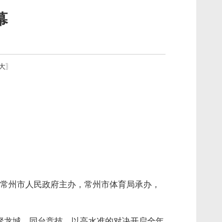
幕
大
〗
常州市人民政府主办，常州市体育局承办，
齐聚龙城、同台竞技，以高水准的对决开启全年