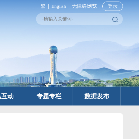
繁 |
无障碍浏览
登录
English |
民互动
专题专栏
数据发布