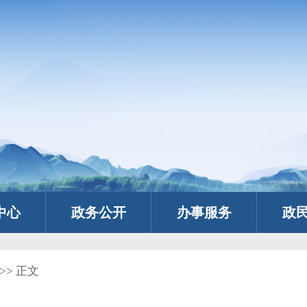
中心
政务公开
办事服务
政
>> 正文