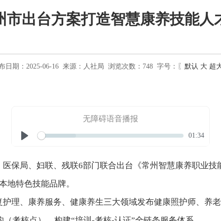
州市出台方案打造智慧康养技能人
布日期：2025-06-16
来源：
人社局
浏览次数：
748
字号：〖
默认
大
超
无障碍语音播报
Seek
Current
01:34
time
Play
保局、妇联、残联6部门联合出台《常州智慧康养职业技能培训
造本地特色技能品牌。
复护理、康养服务、健康养生三大领域发布健康照护师、养老
构（考核点），构建“培训-考核-认证”全链条服务体系。