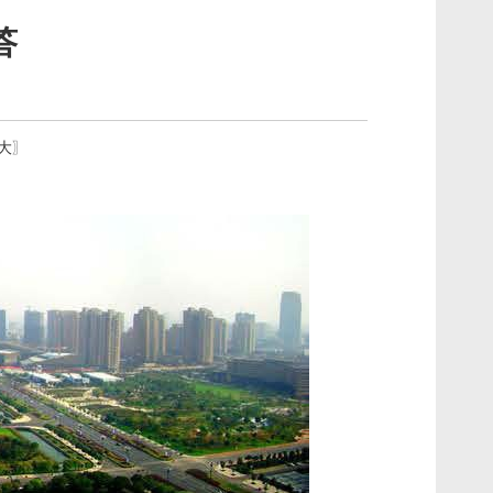
答
大
〗