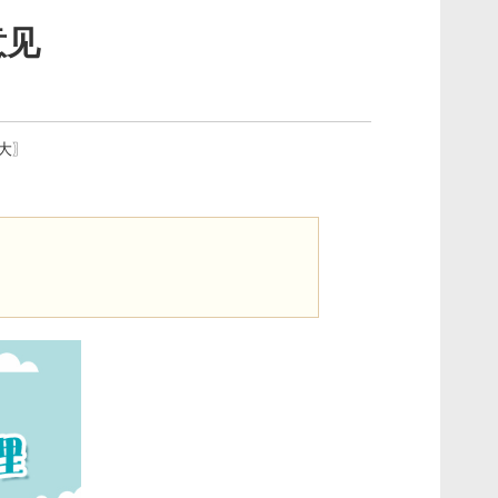
意见
大
〗