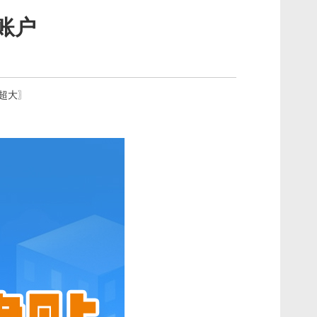
账户
超大
〗