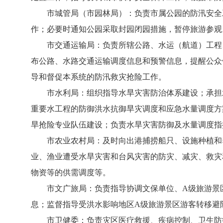
市城管局（市园林局）：负责市属公园的防汛安全工
作；必要时通知公园采取封园闭园措施，暂停旅游参观
市交通运输局：负责所辖公路、水运（航道）工程、
布公路、水路交通运输调度信息和预警信息，提醒公众
导和督促本系统的防汛救灾抢险工作。
市水利局：组织指导水旱灾害防治体系建设；承担水
重要水工程的防御洪水抗御旱灾调度和应急水量调度方
旱抢险专业队伍建设；负责水旱灾害防御及水量调度指
市农业农村局：及时向出港捕捞船只、设施种植和养
业、渔业遭受水旱灾害和台风灾害的防灾、减灾、救灾
物资等的供需调度等。
市文广旅局：负责指导协调文保单位、A级旅游景区
息；监督指导受洪水影响地区A级旅游景区游客转移避
市卫健委：负责灾区医疗救援、疾病控制、卫生防疫