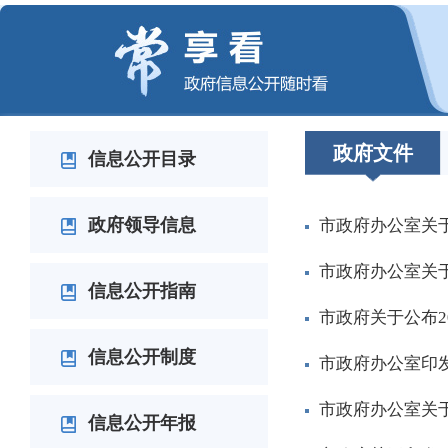
李佰平调研溧阳市
李佰平调研金坛区
李佰平调研统筹发展和安全工作
李佰平调研新北区
李佰平会见中国建设银行江苏省分行行长邹致师
李佰平周伟看望国家最高科学技术奖获得者陈立泉院士
江苏省固态变压器产业联盟在常成立
李佰平调研武进区
null
null
null
null
null
null
null
null
政府文件
信息公开目录
政府领导信息
市政府办公室关
市政府办公室关
信息公开指南
市政府关于公布2
信息公开制度
市政府办公室印
市政府办公室关于
信息公开年报