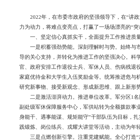
2022年，在市委市政府的坚强领导下，在“
力为动力，将难点变亮点，打赢了一场场漂亮的“突击
一、坚定信心真抓实干，全面提升工作推进质
一是积蓄强劲势能。深刻理解时与势。始终与市
导的关心支持，并转化为推进工作的坚强决心。科学
官、政府安排工作退役士兵、军休人员、伤病残退
家庭优待金和大学生入伍奖励金等。统筹推进危与
研究新事物、接受新观念、形成新思维、跟上新形
二是激活澎湃动力。推进单位改革。军分区1名
副处级军休保障服务中心，军供站转为全额拨款事业
身能干、遇事能谋、规矩能守”干部队伍为目标，扎实
践锻炼、岗位练兵、戎耀大讲堂等活动，主动为年
三是点燃创新引擎。注重党建赋能。全心打造“