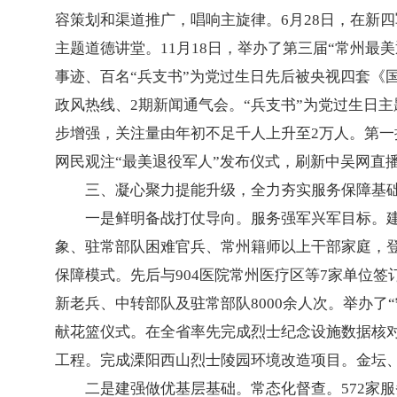
容策划和渠道推广，唱响主旋律。6月28日，在新四
主题道德讲堂。11月18日，举办了第三届“常州最
事迹、百名“兵支书”为党过生日先后被央视四套《
政风热线、2期新闻通气会。“兵支书”为党过生日
步增强，关注量由年初不足千人上升至2万人。第一
网民观注“最美退役军人”发布仪式，刷新中吴网直
三、凝心聚力提能升级，全力夯实服务保障基
一是鲜明备战打仗导向。服务强军兴军目标。建
象、驻常部队困难官兵、常州籍师以上干部家庭，
保障模式。先后与904医院常州医疗区等7家单位签
新老兵、中转部队及驻常部队8000余人次。举办了“
献花篮仪式。在全省率先完成烈士纪念设施数据核对
工程。完成溧阳西山烈士陵园环境改造项目。金坛
二是建强做优基层基础。常态化督查。572家服