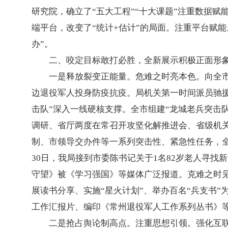
研究院，确立了“五大工程”“十大课题”注重数据赋
端平台，改变了“统计+估计”的局面。注重平台赋
办”。
二、咬定目标敢打必胜，全新展示积极正面形
一是释放裂变正能量。危难之时亮本色。向全
边退役军人投身防疫抗疫。局机关第一时间派员驰援
击队”深入一线硬核支撑。全市组建“龙城老兵突击队
调研、省厅两度在常召开攻坚化解推进会、省级机
制、市领导交办件等一系列突击性、紧急性任务，全
30日，我局接到市委陈书记关于1名82岁老人寻找
守望》被《学习强国》等媒体广泛报道。克难之时
展读书分享、实施“星火计划”、举办百名“兵支书
工作汇报片、编印《常州退役军人工作系列丛书》
二是抢占舆论制高点。注重思想引领。强化互联