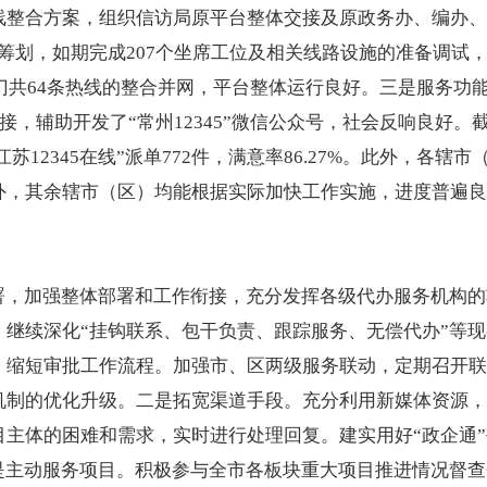
线整合方案，组织信访局原平台整体交接及原政务办、编办、
，如期完成207个坐席工位及相关线路设施的准备调试，稳妥实施
部门共64条热线的整合并网，平台整体运行良好。三是服务
对接，辅助开发了“常州12345”微信公众号，社会反响良好。截
；“江苏12345在线”派单772件，满意率86.27%。此外，
外，其余辖市（区）均能根据实际加快工作实施，进度普遍良
部署，加强整体部署和工作衔接，充分发挥各级代办服务机构
。继续深化“挂钩联系、包干负责、跟踪服务、无偿代办”等
，缩短审批工作流程。加强市、区两级服务联动，定期召开联
机制的优化升级。二是拓宽渠道手段。充分利用新媒体资源，
目主体的困难和需求，实时进行处理回复。建实用好“政企通
三是主动服务项目。积极参与全市各板块重大项目推进情况督