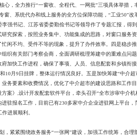
为核心，全力推行“一窗收、全程代、一网批”三项具体举措，
专窗、系统代办和线上服务的全方位保障功能，“工业50”改
海市委李强书记、江苏省委娄勤俭书记等领导作了专题汇报，得
式研究探索，按照业务集中、功能集成的思路，对窗口服务资
了忙闲不均、受件不等的现象，提升了办件效率。四是稳步推
中组织有关部门考察会商，全面调研梳理筹建中的重难点问题
政府加快工作进程，确保了事项、人员、信息配套和乡镇衔接
日和10月9日挂牌，整体运行情况良好。五是加快筹建“中介
、业务要素和收费情况，优化了中介超市的建设思路和工作目
方案》,设计开发配套软件平台，牵头召开“全市涉审中介机
进驻报名工作，目前已有230多家中介企业进驻网上平台，
工作进展顺利。
规划，紧紧围绕政务服务“一张网”建设，加强工作统筹，合