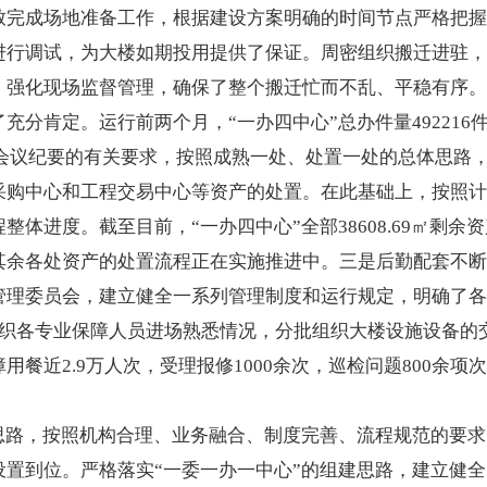
致完成场地准备工作，根据建设方案明确的时间节点严格把握
进行调试，为大楼如期投用提供了保证。周密组织搬迁进驻，
强化现场监督管理，确保了整个搬迁忙而不乱、平稳有序。
充分肯定。运行前两个月，“一办四中心”总办件量49221
4号会议纪要的有关要求，按照成熟一处、处置一处的总体思
采购中心和工程交易中心等资产的处置。在此基础上，按照计
体进度。截至目前，“一办四中心”全部38608.69㎡剩
其余各处资产的处置流程正在实施推进中。三是后勤配套不断
管理委员会，建立健全一系列管理制度和运行规定，明确了各
组织各专业保障人员进场熟悉情况，分批组织大楼设施设备的
餐近2.9万人次，受理报修1000余次，巡检问题800余项
思路，按照机构合理、业务融合、制度完善、流程规范的要求
设置到位。严格落实“一委一办一中心”的组建思路，建立健