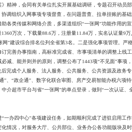
案》精神，会同有关单位扎实开展基础调研，专题召开动员部
构，协调组织入网事项专项督查，在问题普查、拉单挂账的基
借助各类传媒和网络介质，多渠道组织“一张网”功能作用的
360万次，下载量88.6万，注册量11.84万，实名认证
“一张网”建设综合排名位列全省第3名。二是强化事项管理。严
订完善办事指南，高标准完成省、市事项清单的调整上线工作
减、能并则并的原则，调整公布了1443项“不见面”事项，实
，先后完成个人服务、法人服务、公共服务、公共资源及政务
通”、“政企通”、数字化联合审图、房产交易智能办税六项
中介超市平台与省“一张网”的单点登录，做到“一次认证、全
进“一办四中心”各项建设任务，如期顺利完成了进驻启用工
变化情况，对服务大厅、公共部位、业务办公各功能版块及时