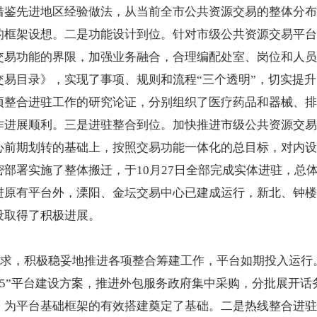
借鉴先进地区经验做法，从当前全市公共资源交易的整体分布
的框架设想。二是功能设计到位。针对市级公共资源交易平台
交易功能的界限，加强业务融合，合理编配处室、岗位和人员
易目录》，实现了事项、规则和流程“三个透明”，切实提升
项整合进驻工作的研究论证，分别组织了医疗药品和器械、排
作进展顺利。三是进驻整合到位。加快推进市级公共资源交易
心前期划转的基础上，按照交易功能一体化的总目标，对内设
部署实施了整体搬迁，于10月27日全部完成实体进驻，总
进原有平台外，溧阳、金坛交易中心已建成运行，新北、钟楼
设取得了积极进展。
合要求，积极稳妥地推进各项整合筹建工作，平台如期投入运
345”平台建设方案，推进外包服务政府集中采购，分批展开
，为平台基础框架的有效搭建奠定了基础。二是热线整合进驻