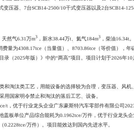
油浸式变压器、7台SCB14-2500/10干式变压器以及2台SCB14
3
3
、天然气6.31万m
，新水38.44万t、氦气184m
，柴油16.34
量为4308.17tce（当量值）、8703.86tce（等价值），年碳
录（2025年版）》中的“两高”项目。项目计划于2026年
类和淘汰类工艺，用能设备的选择较为合理，变压器、风机
未采用国家明令禁止和淘汰的落后工艺、设备。
ce/t，优于行业龙头企业‌广东豪斯特汽车零部件有限公司2
；电池盖板单位产品综合能耗为0.1962tce/万件，优于行业龙
.2228tce/万件）。项目能效达到国内先进水平。