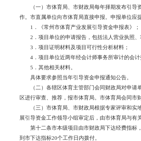
（一）市体育局、市财政局每年择期发布引导资
作。市直属单位向市体育局直接申报。申报单位应
1．《常州市体育产业发展引导资金申报表》；
2．项目单位的申请报告，包括法人营业执照、项
3．项目证明材料及项目可行性分析材料；
4．项目单位近两年经会计师事务所审计的会计报
5．其他相关材料。
具体要求参照当年引导资金申报通知公告。
（二）各辖区体育主管部门会同财政局对申请单位
区进行审查、推荐，报市体育局。市体育局会同市
（三）市体育局、市财政局根据专家评审和实地考
展引导资金工作领导小组审定后，由市体育局与有
第十二条市本级项目由市财政局下达经费指标，按
到市下达指标20个工作日内拨付。