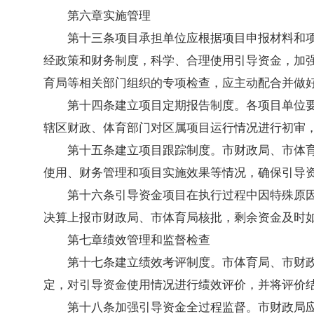
第六章实施管理
第十三条项目承担单位应根据项目申报材料和项目
经政策和财务制度，科学、合理使用引导资金，加
育局等相关部门组织的专项检查，应主动配合并做
第十四条建立项目定期报告制度。各项目单位要在
辖区财政、体育部门对区属项目运行情况进行初审
第十五条建立项目跟踪制度。市财政局、市体育局
使用、财务管理和项目实施效果等情况，确保引导
第十六条引导资金项目在执行过程中因特殊原因需
决算上报市财政局、市体育局核批，剩余资金及时
第七章绩效管理和监督检查
第十七条建立绩效考评制度。市体育局、市财政局
定，对引导资金使用情况进行绩效评价，并将评价
第十八条加强引导资金全过程监督。市财政局应当