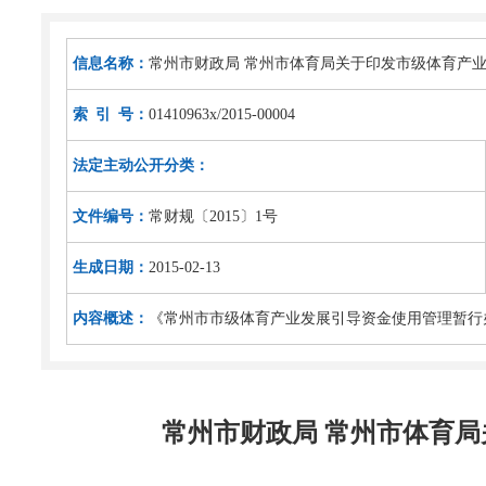
信息名称：
常州市财政局 常州市体育局关于印发市级体育产
索 引 号：
01410963x/2015-00004
法定主动公开分类：
文件编号：
常财规〔2015〕1号
生成日期：
2015-02-13
内容概述：
《常州市市级体育产业发展引导资金使用管理暂行
常州市财政局 常州市体育