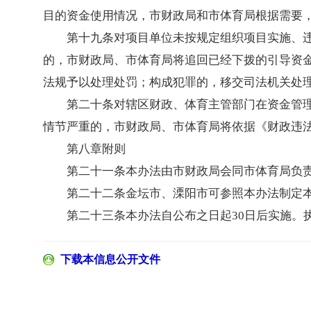
目的资金使用情况，市财政局和市体育局根据需要
第十九条对项目单位未按规定组织项目实施、违反
的，市财政局、市体育局将追回已经下拨的引导资
法规予以处理处罚；构成犯罪的，移交司法机关处
第二十条对辖区财政、体育主管部门在资金管理过
情节严重的，市财政局、市体育局将依据《财政违
第八章附则
第二十一条本办法由市财政局会同市体育局负
第二十二条金坛市、溧阳市可参照本办法制定本
第二十三条本办法自公布之日起30日后实施。
下载本信息公开文件