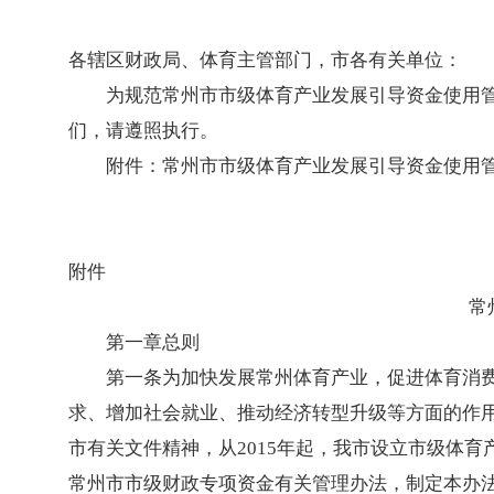
各辖区财政局、体育主管部门，市各有关单位：
为规范常州市市级体育产业发展引导资金使用管理
们，请遵照执行。
附件：常州市市级体育产业发展引导资金使用管
附件
常
第一章总则
第一条为加快发展常州体育产业，促进体育消费，
求、增加社会就业、推动经济转型升级等方面的作用
市有关文件精神，从2015年起，我市设立市级体
常州市市级财政专项资金有关管理办法，制定本办