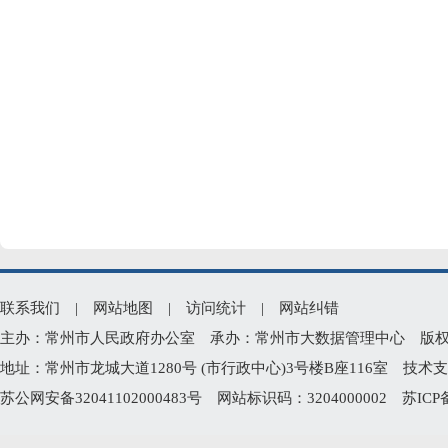
联系我们
|
网站地图
|
访问统计
|
网站纠错
主办：常州市人民政府办公室 承办：常州市大数据管理中心 版权所有：常州
地址：常州市龙城大道1280号 (市行政中心)3号楼B座116室 技术支持电
苏公网安备32041102000483号
网站标识码：3204000002
苏ICP