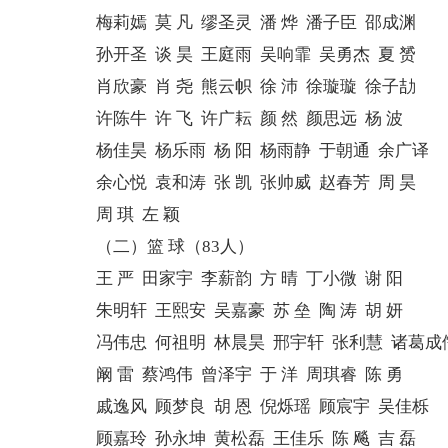
梅莉嫣 莫 凡 缪圣灵 潘 烨 潘子臣 邵成渊
孙开圣 谈 昊 王庭雨 吴响霏 吴勇杰 夏 赟
肖欣豪 肖 尧 熊云帜 徐 沛 徐璇璇 徐子劼
许陈牛 许 飞 许广耘 颜 然 颜思远 杨 波
杨佳昊 杨乐雨 杨 阳 杨雨静 于朝通 余广译
余心悦 袁和涛 张 凯 张帅威 赵春芳 周 昊
周 琪 左 颖
（二）篮 球（83人）
王 严 田家宇 李薪韵 方 晴 丁小微 谢 阳
朱明轩 王熙安 吴嘉豪 苏 垒 陶 涛 胡 妍
冯伟忠 何祖明 林晨昊 邢宇轩 张利慧 诸葛成
阚 雷 蔡鸿伟 曾泽宇 于 洋 周琪睿 陈 勇
戚逸风 顾梦良 胡 恩 倪烁瑶 顾宸宇 吴佳栎
顾嘉玲 孙永坤 黄松磊 王佳乐 陈 飚 吉 磊