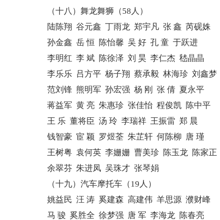
（十八）舞龙舞狮（58人）
陆陈翔 谷元鑫 丁雨龙 郑宇凡 张 鑫 芮砚姝
孙金鑫 岳 恒 陈怡馨 吴 好 孔 童 于跃进
李明红 李 斌 陈徐泽 刘 昊 李仁杰 嵇晶晶
李乐乐 吕方平 杨子翔 蔡承毅 林海珍 刘鑫梦
范刘锋 熊明军 孙宏强 杨 刚 张 倩 夏永平
蒋益军 黄 亮 朱惠珍 张佳怡 程俊凯 陈中平
王 乐 董将臣 汤 玲 李瑞祥 王振雷 郑 晨
钱智豪 宦 颖 罗煜荃 朱芷轩 何陈柳 唐 瑾
王树粤 袁何英 李姗姗 曹美珍 陈玉龙 陈家正
余翠芬 朱进凤 吴珠才 张琴娟
（十九）汽车摩托车（19人）
姚益民 汪 涛 奚建森 高建伟 羊思源 濮财峰
马 骏 奚胜全 徐梦强 唐 军 李海龙 陈春亮