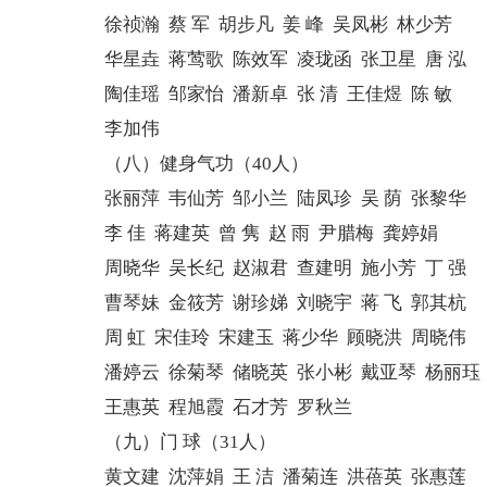
徐祯瀚 蔡 军 胡步凡 姜 峰 吴凤彬 林少芳
华星垚 蒋莺歌 陈效军 凌珑函 张卫星 唐 泓
陶佳瑶 邹家怡 潘新卓 张 清 王佳煜 陈 敏
李加伟
（八）健身气功（40人）
张丽萍 韦仙芳 邹小兰 陆凤珍 吴 荫 张黎华
李 佳 蒋建英 曾 隽 赵 雨 尹腊梅 龚婷娟
周晓华 吴长纪 赵淑君 查建明 施小芳 丁 强
曹琴妹 金筱芳 谢珍娣 刘晓宇 蒋 飞 郭其杭
周 虹 宋佳玲 宋建玉 蒋少华 顾晓洪 周晓伟
潘婷云 徐菊琴 储晓英 张小彬 戴亚琴 杨丽珏
王惠英 程旭霞 石才芳 罗秋兰
（九）门 球（31人）
黄文建 沈萍娟 王 洁 潘菊连 洪蓓英 张惠莲