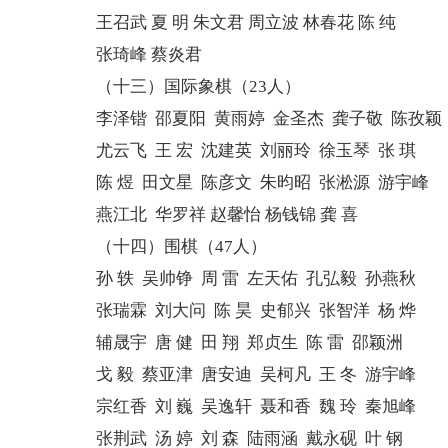
王召武 夏 明 朱文君 周立波 林春花 陈 纯
张琦峰 蔡炎君
（十三）国际象棋（23人）
李泽锴 邵夏阳 黄雨婷 金圣杰 龚子敬 陈孜颖
尤云飞 王 宏 沈建英 刘丽玲 徐玉琴 张 琪
陈 煜 田文星 陈彦文 朱昀昭 张淞源 游宇峰
燕江北 华罗祥 赵馨怡 杨钱锦 龚 喜
（十四）围棋（47人）
孙 轶 吴帅铮 周 雷 左天佑 孔弘毅 孙燕秋
张瑞霖 刘大问 陈 昊 史郁兴 张智洋 杨 烨
辅晟宇 唐 健 田 翔 郑贞生 陈 雷 邵颖洲
戈 毅 蔡亚津 唐安迪 吴柯凡 王 冬 游宇峰
宗红香 刘 巍 吴逸轩 聂和香 魏 玲 秦旭峰
张荆武 汤 婷 刘 森 陆雨涵 戴永砚 叶 钢