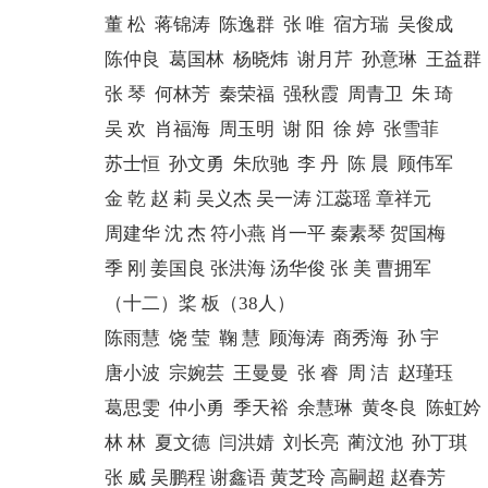
董 松 蒋锦涛 陈逸群 张 唯 宿方瑞 吴俊成
陈仲良 葛国林 杨晓炜 谢月芹 孙意琳 王益群
张 琴 何林芳 秦荣福 强秋霞 周青卫 朱 琦
吴 欢 肖福海 周玉明 谢 阳 徐 婷 张雪菲
苏士恒 孙文勇 朱欣驰 李 丹 陈 晨 顾伟军
金 乾 赵 莉 吴义杰 吴一涛 江蕊瑶 章祥元
周建华 沈 杰 符小燕 肖一平 秦素琴 贺国梅
季 刚 姜国良 张洪海 汤华俊 张 美 曹拥军
（十二）桨 板（38人）
陈雨慧 饶 莹 鞠 慧 顾海涛 商秀海 孙 宇
唐小波 宗婉芸 王曼曼 张 睿 周 洁 赵瑾珏
葛思雯 仲小勇 季天裕 余慧琳 黄冬良 陈虹妗
林 林 夏文德 闫洪婧 刘长亮 蔺汶池 孙丁琪
张 威 吴鹏程 谢鑫语 黄芝玲 高嗣超 赵春芳