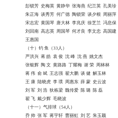
彭锁芳 史梅英 黄静华 张海燕 纪兰英 孔美珍
朱正海 谈秀芳 何广德 陶锁荣 谈夕根 周丽萍
宋志宏 黄国琴 唐大林 李兆庆 徐芝兰 冯息保
刘回南 高志英 周国琴 何才良 李文忠 高国建
王惠国
（十）钓 鱼（33人）
严洪兴 蒋 皓 袁 俊 沈 峰 沈 燕 姚文杰
张银辉 陶 文 黄路路 丁耀梅 谢 荣 周林林
蒋 伟 俞 斌 王志强 翟大鹏 谈 健 解玉林
王 康 陆晓虎 李 璞 周惠东 薛 蒙 史云波
刘 军 刘 浩 狄栋梁 魏传爱 陈 璐 陈 磊
翟 飞 戴少辉 毛晓波
（十一）气排球（54人）
乔 帅 张 军 蒋宇轩 曹丽虹 刘 艺 朱玉颖