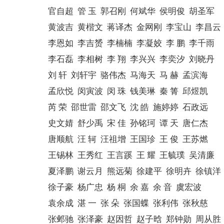
官自超 管 玉 郭召刚 何斌华 侯明俊 胡圣军
黄波吉 黄楷文 蒋译杰 金网刚 李宝山 李昌云
李恩如 李吉赟 李楠楠 李凝姣 李 鹏 李千雨
李石磊 李相树 李 翔 李兴兴 李奕汐 刘晓丹
刘 轩 刘轩宇 骆伟杰 马海天 马 赫 孟滨海
孟欣悦 闵寅波 闵 珠 钱美琳 秦 箐 邱煜凯
芮 荣 邵世雷 邵文飞 沈 皓 施婷婷 石政远
史文婧 舒少禹 宋 佳 孙铭珂 谭 天 唐仁杰
唐顺航 汪 轲 汪祖增 王国珍 王 俊 王苏燃
王锡林 王秀红 王言蹊 王 耀 王毓璞 吴清廉
夏泽鹏 谢云月 熊远菊 徐建平 徐明卉 徐镇洋
徐子豪 杨广忠 杨 桐 余 嘉 余 音 虞宏波
袁余成 湛 一 张 朵 张国蝶 张利伟 张秋慈
张邺驰 张泽豪 赵因哲 赵子晗 郑钟勋 周从胜