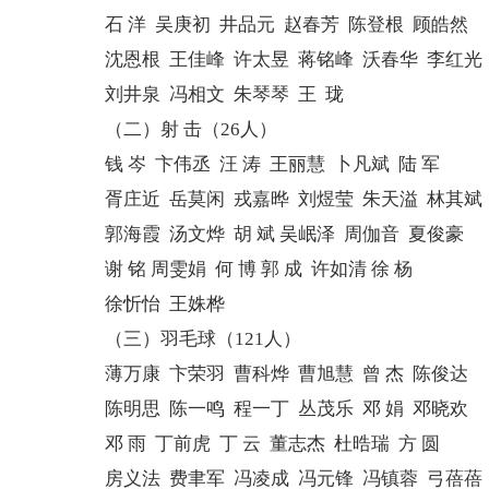
石 洋 吴庚初 井品元 赵春芳 陈登根 顾皓然
沈恩根 王佳峰 许太昱 蒋铭峰 沃春华 李红光
刘井泉 冯相文 朱琴琴 王 珑
（二）射 击（26人）
钱 岑 卞伟丞 汪 涛 王丽慧 卜凡斌 陆 军
胥庄近 岳莫闲 戎嘉晔 刘煜莹 朱天溢 林其斌
郭海霞 汤文烨 胡 斌 吴岷泽 周伽音 夏俊豪
谢 铭 周雯娟 何 博 郭 成 许如清 徐 杨
徐忻怡 王姝桦
（三）羽毛球（121人）
薄万康 卞荣羽 曹科烨 曹旭慧 曾 杰 陈俊达
陈明思 陈一鸣 程一丁 丛茂乐 邓 娟 邓晓欢
邓 雨 丁前虎 丁 云 董志杰 杜晧瑞 方 圆
房义法 费聿军 冯凌成 冯元锋 冯镇蓉 弓蓓蓓