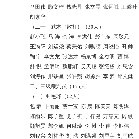
马田伟 顾文琦 钱晓丹 张立霞 张远胜 王馨叶
胡素华
（二十）武术（散打）（30人）
赵小飞 马 涛 余 涛 李洪伟 彭广东 周敬元
王渝阳 刘运尧 蔡秉佑 刘骐硕 周晓怡 田 帅
鞠 宁 李文龙 张达才 杨景博 金杰明 曹 博
舒 悦 孟明琦 魏鹏轩 吴天赐 张绍杨 刘思含
刘海作 邢铁星 张皓翔 胡勇胜 李 梦 邱文健
二、三级裁判员（155人）
（一）羽毛球（62人）
包 豪 卞丽丽 蔡士宝 陈 晨 陈美美 陈明泽
陈雨乐 陈子墨 党子祺 丁梓健 方喆文 房 硕
顾旭昊 郭李凯 何琳玲 李 树 李 伟 李钰伟
刘程兴 刘桂华 刘 浩 刘满强 刘星宇 刘雨航