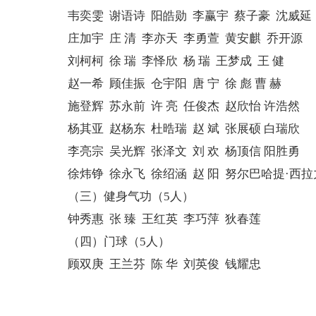
韦奕雯 谢语诗 阳皓勋 李赢宇 蔡子豪 沈威延
庄加宇 庄 清 李亦天 李勇萱 黄安麒 乔开源
刘柯柯 徐 瑞 李怿欣 杨 瑞 王梦成 王 健
赵一希 顾佳振 仓宇阳 唐 宁 徐 彪 曹 赫
施登辉 苏永前 许 亮 任俊杰 赵欣怡 许浩然
杨其亚 赵杨东 杜晧瑞 赵 斌 张展硕 白瑞欣
李亮宗 吴光辉 张泽文 刘 欢 杨顶信 阳胜勇
徐炜铮 徐永飞 徐绍涵 赵 阳 努尔巴哈提·西拉
（三）健身气功（5人）
钟秀惠 张 臻 王红英 李巧萍 狄春莲
（四）门球（5人）
顾双庚 王兰芬 陈 华 刘英俊 钱耀忠