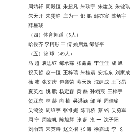
周靖轩 周毅恒 朱超凡 朱耿宇 朱建英 朱锦琪
朱天开 朱雯静 庄为一 邹 鹏 邹亦宸 陈炳宇
薛星琰
（四）体育舞蹈（5人）
哈俊齐 李柯彤 王 倩 姚启鑫 邹舒平
（五）篮 球（49人）
马 超 袁思钰 邹承霖 张鑫鑫 李佳佳 成 旭
祝天哲 赵一恒 王梓瑞 朱桂震 安旭东 刘家成
徐 沛 张文庆 包鑫荣 蒋天逸 沈建成 王飞昂
夏英杰 姚 鹏 杨定森 黄 磊 孙翊宸 王梓宇
贺亚东 林 赫 向 楠 吴洪涵 邹 洋 周佳瑜
吴鸿波 周继宇 张惟妮 陈雨桥 蔡 铭 吴勇军
周 宁 周凌帆 陈旭辉 张 超 湛 一 沈子阳
刘雨茜 宋英诗 赵文楷 张 海 徐嘉城 李 飞