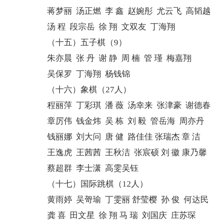
蒋梦丽 汤正燃 李 鑫 赵婉彤 尤云飞 高韬越
汤 程 段宗岳 徐 翔 文双友 丁海翔
（十五）五子棋（9）
朱亦晨 张 丹 谢 静 周 楠 管 瑾 梅嘉翔
吴保罗 丁海翔 杨钱锦
（十六）象棋（27人）
程丽萍 丁彩琪 潘 薇 汤幸来 张津豪 谢德春
章厉伟 钱金炜 吴 栋 刘 毅 管岳海 周亦丹
钱丽娜 刘大问 唐 健 路佳佳 张瑞杰 章 洁
王逸虎 王茜茜 王秋洁 张宸硕 刘 徽 康乃馨
蔡超群 李士潇 高雯吴钰
（十七）国际跳棋（12人）
黄雨婷 吴哿瑜 丁雯丽 舒莹樱 孙 俊 何达民
龚 喜 田文星 徐 翔 马 瑞 刘国庆 庄苏琛