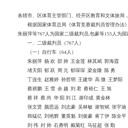
各辖市、区体育主管部门、经开区教育和文体旅局
根据国家体育总局《体育竞赛裁判员管理办法》
朱丽萍等767人为国家二级裁判员,包豪等155人
一、二级裁判员（767人）
（一）自行车（64人）
朱丽萍 杨 欢 邵 帅 王金莲 林其斌 郭海霞
堵天阳 郁 跃 周 元 郁琛琛 梁金隆 陈 勇
丁连生 赵雅婷 孙哲明 王建华 高 微 王梦阳
蔡祺鹏 王 雪 余 越 刘 君 蔡裕仁 王 旭
蔡 祥 蔡 尚 华 阳 刘 江 谢印成 黄金林
张文贤 颜思远 刘志豪 吴林敏 谢智斌 张宇迪
韩猛亿 刘艳辉 董英魁 刘俊豪 蒋丁伊 陈全平
刘 伟 封 帅 石勇明 戴菊红 马征超 张 勤