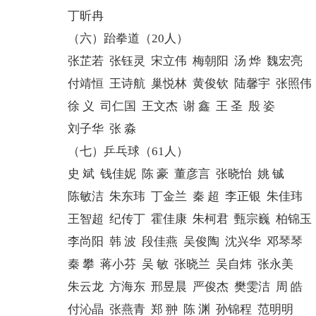
丁昕冉
（六）跆拳道（20人）
张芷若 张钰灵 宋立伟 梅朝阳 汤 烨 魏宏亮
付靖恒 王诗航 巢悦林 黄俊钦 陆馨宇 张照伟
徐 义 司仁国 王文杰 谢 鑫 王 圣 殷 姿
刘子华 张 淼
（七）乒乓球（61人）
史 斌 钱佳妮 陈 豪 董彦言 张晓怡 姚 铖
陈敏洁 朱东玮 丁金兰 秦 超 李正银 朱佳玮
王智超 纪传丁 霍佳康 朱柯君 甄宗巍 柏锦玉
李尚阳 韩 波 段佳燕 吴俊陶 沈兴华 邓琴琴
秦 攀 蒋小芬 吴 敏 张晓兰 吴自炜 张永美
朱云龙 方海东 邢昱晨 严俊杰 樊雯洁 周 皓
付沁晶 张燕青 郑 翀 陈 渊 孙锦程 范明明