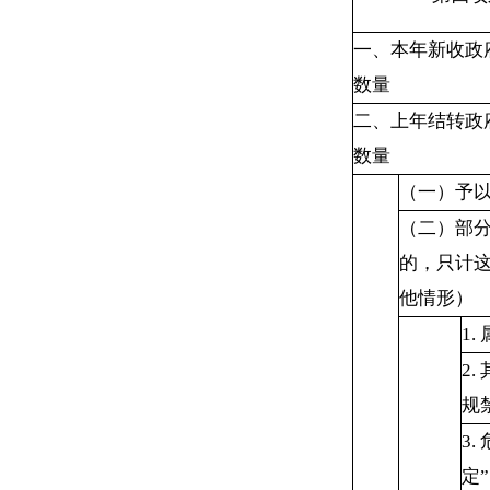
一、本年新收政
数量
二、上年结转政
数量
（一）予
（二）部
的，只计
他情形）
1.
2.
规
3.
定
”