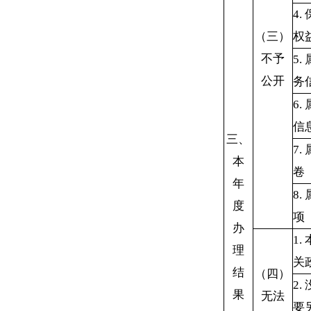
4.
（三）
权
不予
5.
公开
务
6.
信
三、
7.
本
卷
年
8.
度
项
办
1.
理
关
结
（四）
2.
果
无法
要