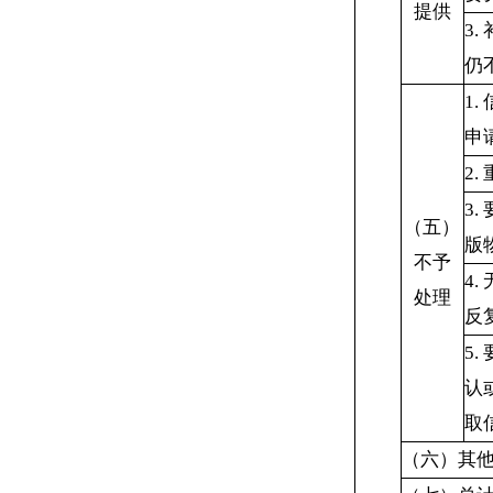
提供
3.
仍
1.
申
2.
3.
（五）
版
不予
4.
处理
反
5.
认
取
（六）其