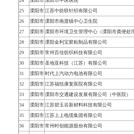
24
溧阳市
溧阳市中医医院
25
溧阳市
江苏中纺联针织有限公司
26
溧阳市
溧阳市南渡镇中心卫生院
27
溧阳市
溧阳市环境卫生管理中心（溧阳市粪便处
28
溧阳市
溧阳金利宝胶粘制品有限公司
29
溧阳市
常州百佳纺织科技有限公司
30
溧阳市
圣地亚科技（江苏）有限公司
31
溧阳市
时代上汽动力电池有限公司
32
溧阳市
江苏福恬康复医院有限公司
33
溧阳市
溧阳市交通建设发展有限公司（中医院）
34
溧阳市
江苏碧玉谷新材料科技有限公司
35
溧阳市
江苏上上电缆集团有限公司
36
溧阳市
常州时创能源股份有限公司