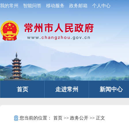
我的常州
智能问答
移动服务
政务邮箱
个人中心
首页
走进常州
新闻中心
您当前的位置：
首页
>>
政务公开
>> 正文