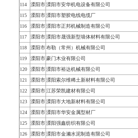
114
溧阳市
溧阳市安华机电设备有限公司
115
溧阳市
溧阳市塑胶电线电缆厂
116
溧阳市
溧阳市正邦机械制造有限公司
117
溧阳市
溧阳市晟强新型墙体材料有限公司
118
溧阳市
布勒（常州）机械有限公司
119
溧阳市
豪门木业有限公司
120
溧阳市
溧阳市裕达机械有限公司
121
溧阳市
溧阳索尔维稀土新材料有限公司
122
溧阳市
江苏荣凯建材有限公司
123
溧阳市
溧阳市大地新材料有限公司
124
溧阳市
溧阳市华安金属型材厂
125
溧阳市
溧阳强鑫纺织有限公司
126
溧阳市
溧阳市金濑水泥制造有限公司