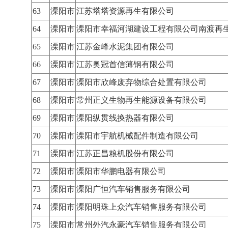
63
溧阳市
江苏塔塔资源再生有限公司
64
溧阳市
溧阳市幸福河湖建设工程有限公司南渡再
65
溧阳市
江苏金峰水泥集团有限公司
66
溧阳市
江苏奥冠首信薄钢有限公司
67
溧阳市
溧阳市欣峰废弃物综合处置有限公司
68
溧阳市
常州正义生物再生能源设备有限公司
69
溧阳市
溧阳纵贯线换热器有限公司
70
溧阳市
溧阳市宇航机械配件制造有限公司
71
溧阳市
江苏正昌粮机股份有限公司
72
溧阳市
溧阳市华鹏电器有限公司
73
溧阳市
溧阳广恒汽车销售服务有限公司
74
溧阳市
溧阳明珠上众汽车销售服务有限公司
75
溧阳市
常州外汽永豪汽车销售服务有限公司