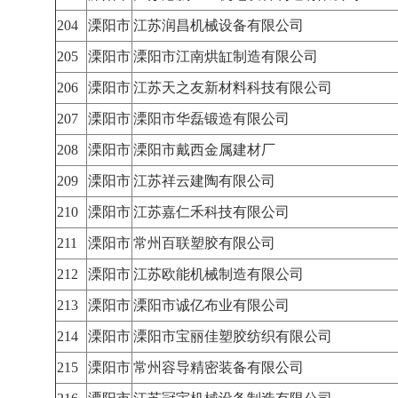
204
溧阳市
江苏润昌机械设备有限公司
205
溧阳市
溧阳市江南烘缸制造有限公司
206
溧阳市
江苏天之友新材料科技有限公司
207
溧阳市
溧阳市华磊锻造有限公司
208
溧阳市
溧阳市戴西金属建材厂
209
溧阳市
江苏祥云建陶有限公司
210
溧阳市
江苏嘉仁禾科技有限公司
211
溧阳市
常州百联塑胶有限公司
212
溧阳市
江苏欧能机械制造有限公司
213
溧阳市
溧阳市诚亿布业有限公司
214
溧阳市
溧阳市宝丽佳塑胶纺织有限公司
215
溧阳市
常州容导精密装备有限公司