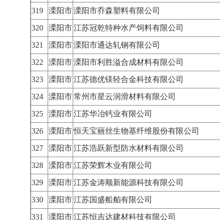
319
溧阳市
溧阳市乔森塑料有限公司
320
溧阳市
江苏冠乾特种水产饲料有限公司
321
溧阳市
溧阳市通达轧钢有限公司
322
溧阳市
溧阳市利胜溢合成材料有限公司
323
溧阳市
江苏德优镁轻合金科技有限公司
324
溧阳市
常州市星云润滑材料有限公司
325
溧阳市
江苏华冶钙业有限公司
326
溧阳市
恒天宝丽丝生物基纤维股份有限公司
327
溧阳市
江苏浩跃新型防水材料有限公司
328
溧阳市
江苏荣辉木业有限公司
329
溧阳市
江苏金涛顺新能源科技有限公司
330
溧阳市
江苏国盛船舶有限公司
331
溧阳市
江苏恒吉达建材科技有限公司