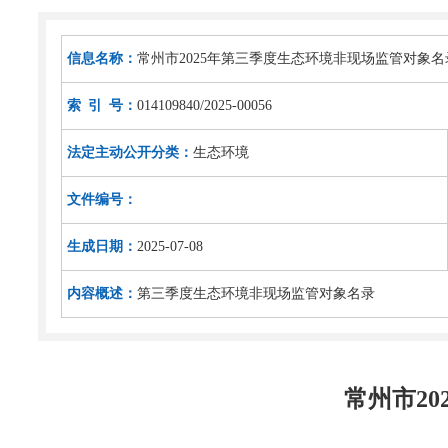
信息名称：
常州市2025年第三季度生态环境非现场监管对象名
索 引 号：
014109840/2025-00056
法定主动公开分类：
生态环境
文件编号：
生成日期：
2025-07-08
内容概述：
第三季度生态环境非现场监管对象名录
常州市2