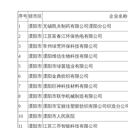
序号
辖市区
企业名称
1
溧阳市
无锡凯夫制药有限公司溧阳分公司
2
溧阳市
江苏富春江环保热电有限公司
3
溧阳市
常州绿梵环保科技有限公司
4
溧阳市
溧阳维信生物科技有限公司
5
溧阳市
溧阳市绿茵毯业有限公司
6
溧阳市
溧阳金典纺织有限公司
7
溧阳市
溧阳巨神科技材料有限公司
8
溧阳市
溧阳市联华机械制造有限公司
9
溧阳市
溧阳市宝丽佳塑胶纺织有限公司织造分公
10
溧阳市
溧阳市人民医院
11
溧阳市
江苏三乔智能科技有限公司