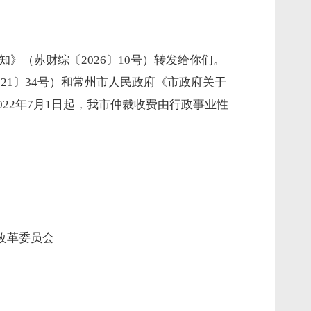
知》（苏财综〔
2026
〕
10
号）转发给你们。
021
〕
34
号）和常州市人民政府《市政府关于
022
年
7
月
1
日起，我市仲裁收费由行政事业性
市发展和改革委员会