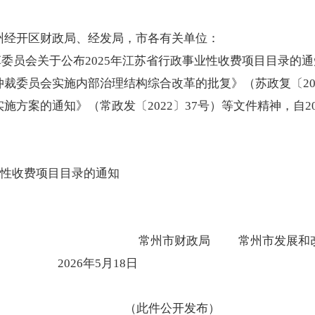
州经开区财政局、经发局，市各有关单位：
革委员会关于公布
2025
年江苏省行政事业性收费项目目录的通
仲裁委员会实施内部治理结构综合改革的批复》（苏政复〔
2
实施方案的通知》（常政发〔
2022
〕
37
号）等文件精神，自
2
业性收费项目目录的通知
常州市财政局
常州
202
6
年
5
月
18
日
（此件公开
发布
）