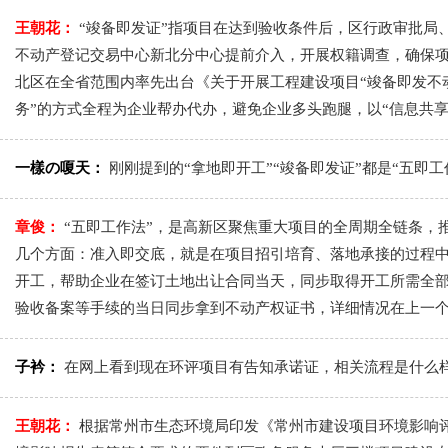
王朝花：
“竣备即发证”指项目在达到验收条件后，区行政审批
不动产登记交易中心新北分中心提前介入，开展权籍调查，确保项
北区在全省范围内率先出台《关于开展工程建设项目“竣备即发不
务”的方式全程为企业帮办代办，避免企业多头跑腿，以“信息共
一樣の嗄天：
刚刚提到的“拿地即开工”“竣备即发证”都是“五即
章俊：
“五即工作法”，是高新区聚焦重大项目的全周期全链条，
几个方面：准入即交底，就是在项目招引培育、落地承接的过程
开工，帮助企业在签订土地出让合同当天，同步取得开工所需全部
验收备案等手续的当日同步拿到不动产权证书，详细情况在上一
子衿：
在网上看到现在环评项目有告知承诺证，相关流程是什么
王朝花：
根据常州市生态环境局印发《常州市建设项目环境影响