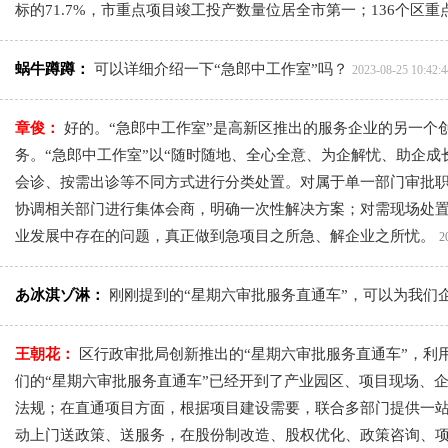
标的71.7%，市重点项目竣工投产数量位居全市第一；136个区重点
蜗牛蹲蹲：
可以详细介绍一下“急郎中工作室”吗？
2023-08-25 10:42:4
章俊：
好的。“急郎中工作室”是高新区推出的服务企业的另一
务。“急郎中工作室”以“随时随地、全心全意、为企解忧、助企
会诊、按需出诊等不同方式进行分类处置。对属于单一部门审批
协调相关部门进行集体会商，明确一次性解决方案；对需现场处置
业发展中存在的问题，真正做到急项目之所急、解企业之所忧。
2
あ冰淇ゾ淋：
刚刚提到的“星期六审批服务直通车”，可以为我们
王朝花：
区行政审批局创新推出的“星期六审批服务直通车”，
们的“星期六审批服务直通车”已经开到了产业园区、项目现场、
法规；在直通项目方面，根据项目建设需要，联合多部门提供一
动上门送政策、送服务，在股份制改造、股权优化、政策咨询、项