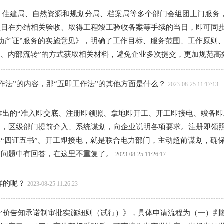
局、住建局、自然资源和规划分局、档案局等多个部门会组团上门服务
目在办结相关验收、取得工程竣工验收备案等手续的当日，即可同步拿
动产证”服务的实施意见》，明确了工作目标、服务范围、工作原则
享、内部流转”的方式获取相关材料，避免企业多次提交，更加规范高
工作法”的内容，那“五即工作法”的其他方面是什么？
2023-08-25 11:17:13
推出的“准入即交底、注册即领照、拿地即开工、开工即接电、竣备即
中，区级部门提前介入、系统谋划，向企业说明各项要求。注册即领
“四证五书”。开工即接电，就是联合电力部门，主动超前谋划，确
个问题中有回答，在这里不重复了。
2023-08-25 11:26:17
样的呢？
2023-08-25 11:26:23
评价告知承诺制审批实施细则（试行）》，具体申请流程为（一）判