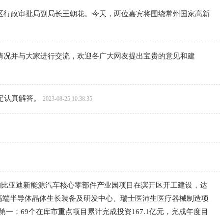
区行政审批局副局长王朝花。今天，两位嘉宾将围绕常州国家高新
情况并与大家进行交流，欢迎各广大网友提出宝贵的意见和建
定认真解答。
2023-08-25 10:38:35
的比亚迪新能源汽车核心零部件产业园项目在滨开区开工建设，达
高端半导体晶体生长装备及研发中心、瑞士医沛生医疗器械制造项
第一；69个在库市重点项目累计完成投资167.1亿元，完成年度目