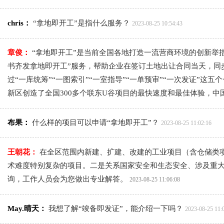
chris：
“拿地即开工”是指什么服务？
2023-08-25 10:54:43
章俊：
“拿地即开工”是当前全国各地打造一流营商环境的创新举
书齐发拿地即开工”服务，帮助企业在签订土地出让合同当天，同步
过“一库统筹”“一图索引”“一室指导”“一单预审”“一次发证
新区创造了全国300多个联东U谷项目的最快速度和最佳体验，中
布果：
什么样的项目可以申请“拿地即开工”？
2023-08-25 11:02:16
王朝花：
在全区范围内新建、扩建、改建的工业项目（含仓储类
术难度特别复杂的项目。二是关系国家安全和生态安全、涉及重大
询，工作人员会为您做出专业解答。
2023-08-25 11:06:08
May.晴天：
我想了解“竣备即发证”，能介绍一下吗？
2023-08-25 11: