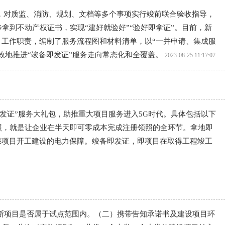
，对质监、消防、规划、文档等多个事项实行竣前联合验收指导，
到不动产权证书，实现“建好就验好”“验好即拿证”。目前，新
、工作职责，编制了服务流程图和材料清单，以“一并申请、集成服
效地推进“竣备即发证”服务走向常态化和全覆盖。
2023-08-25 11:17:07
发证”服务大礼包，助推重大项目服务进入5G时代。具体包括以下
照，就是让企业在半天即可零成本完成注册领照的全环节。拿地即
保项目开工建设的电力保障。竣备即发证，即项目在取得工程竣工
断项目是否属于试点范围内。（二）携带告知承诺书及建设项目环