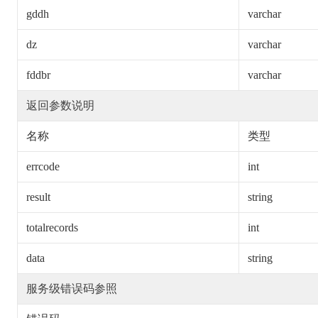
gddh
varchar
dz
varchar
fddbr
varchar
返回参数说明
名称
类型
errcode
int
result
string
totalrecords
int
data
string
服务级错误码参照