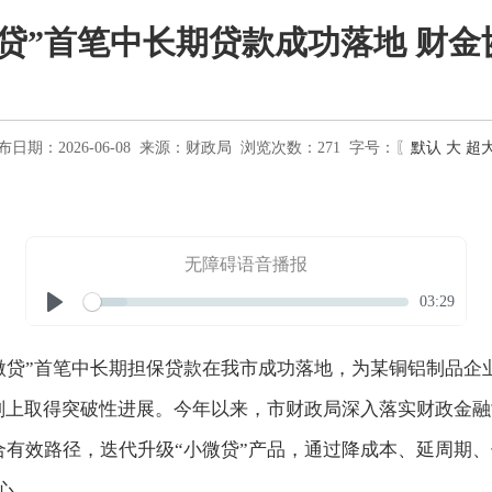
贷”首笔中长期贷款成功落地 财
布日期：2026-06-08
来源：
财政局
浏览次数：
271
字号：〖
默认
大
超
无障碍语音播报
Seek
Current
03:29
time
Play
微贷”首笔中长期担保贷款在我市成功落地，为某铜铝制品企
计划上取得突破性进展。今年以来，市财政局深入落实财政金
有效路径，迭代升级“小微贷”产品，通过降成本、延周期、
心。