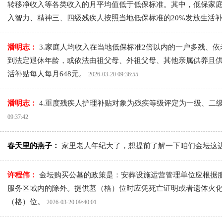
转移净收入等各类收入的月平均值低于低保标准。其中，低保家庭
入智力、精神三、四级残疾人按照当地低保标准的20%发放生活补
潘明志：
3.家庭人均收入在当地低保标准2倍以内的一户多残、
到法定退休年龄，或依法由祖父母、外祖父母、其他亲属供养且供
活补贴每人每月648元。
2026-03-20 09:36:55
潘明志：
4.重度残疾人护理补贴对象为残疾等级评定为一级、二
09:37:42
春天里的燕子：
家里老人年纪大了，想提前了解一下咱们金坛这
许程伟：
金坛购买公墓的政策是：安葬设施运营管理单位应根据
服务区域内的除外。提供墓（格）位时应凭死亡证明或者遗体火化
（格）位。
2026-03-20 09:40:01