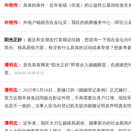
许程伟：
具体的条件：近年各镇（街道）的公益性公墓供给发生
许程伟：
外地户籍能否在金坛买：我区的殡葬服务中心（即区公
阳光正好：
最近和女朋友打算领证结婚，想咨询一下现在金坛办
简办、移风易俗方面，有没有什么具体的活动或者举措？想参考
潘明志：
首先恭喜网友“阳光正好”即将步入婚姻殿堂，也感谢您
答。
2026-03-20 09:42:23
潘明志：
2025年5月10日，新修订的《婚姻登记条例》正式施
双方近期半身免冠同版合影证件照，不再需要出具户口簿。现役
信息不一致的，当事人应当向登记机关提供能够证明其声明真实
潘明志：
近年来，我区大力弘扬移风易俗、婚事新办的社会新风尚。一