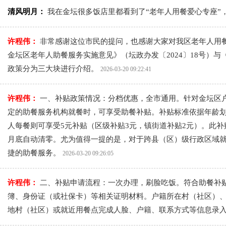
清风明月：
我在金坛很多饭店里都看到了“老年人用餐爱心专座
许程伟：
非常感谢这位市民的提问，也感谢大家对我区老年人用
金坛区老年人助餐服务实施意见》（坛政办发〔2024〕18号）
政策分为三大块进行介绍。
2026-03-20 09:22:41
许程伟：
一、补贴政策情况：分档优惠，全市通用。针对金坛区
定的助餐服务机构就餐时，可享受助餐补贴。补贴标准依据年龄划分
人每餐则可享受5元补贴（区级补贴3元，镇街道补贴2元）。此
月底自动清零。尤为值得一提的是，对于跨县（区）级行政区域就
捷的助餐服务。
2026-03-20 09:26:05
许程伟：
二、补贴申请流程：一次办理，刷脸吃饭。符合助餐补
簿、身份证（或社保卡）等相关证明材料。户籍所在村（社区）、
地村（社区）或就近用餐点完成人脸、户籍、联系方式等信息录