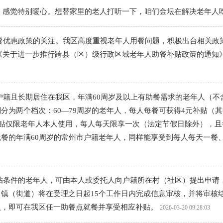
”，感觉特别暖心。想替家里的老人打听一下，咱们金坛在解决老年人
餐优惠政策的关注。我区高度重视老年人用餐问题，积极出台相关政
与《关于进一步推行跨县（区）级行政区域老年人助餐补贴政策的通知》
户籍且长期居住在我区，年满60周岁及以上有助餐需求的老年人（不
为两个档次：60—79周岁的老年人，每人每餐可获得4元补贴（其
补贴仅限老年人本人使用，每人每天限享一次（法定节假日除外），且
餐的年满60周岁的常州市户籍老年人，同样能享受到每人每天一餐
贴条件的老年人，可由本人或委托人向户籍所在村（社区）提出申请
镇（街道）将在受理之日起15个工作日内完成信息审核，并将审核
入，即可在我区任一助餐点就餐并享受相应补贴。
2026-03-20 09:28:03