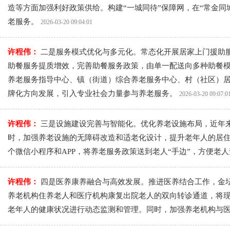
造等方面加强利好政策供给。构建“一城同待”保障网，在“常金
老服务。
2026-03-20 09:04:01
许程伟：
二是服务模式优化与多元化。常态化开展居家上门援助
助餐服务提质增效，完善助餐服务政策，由单一配送向多种助餐
养老服务指导中心、镇（街道）综合养老服务中心、村（社区）
牌化方向发展，引入专业社会力量参与养老服务。
2026-03-20 09:07:0
许程伟：
三是设施建设完善与智能化。优化养老设施布局，近年来
时，加强养老设施的无障碍改造和适老化设计，提升老年人的居住
个微信小程序和APP，将养老服务政策送到老人“手边”，方便
许程伟：
四是医养康养融合与高效发展。推进医养结合工作，金
养老机构住养老人和医疗机构康复出院老人的双向转诊通道，将
老年人的健康状况进行动态监测和管理。同时，加强养老机构与