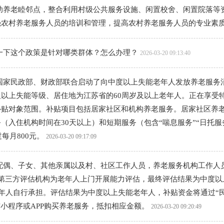
助养老睦邻点，整合利用村级公共服务设施、闲置校舍、闲置院落等资
强农村养老服务人员的培训和管理，提高农村养老服务人员的专业素
一下这个政策是针对哪类群体？怎么办理？
2026-03-20 09:13:40
家民政部、财政部联合启动了向中度以上失能老年人发放养老服务消费
以上失能等级、居住地为江苏省的60周岁及以上老年人。正在享受
补贴对象范围。补贴项目包括居家社区和机构养老服务。居家社区养
（入住机构时间在30天以上）和短期服务（包含“喘息服务”“日托
每月800元。
2026-03-20 09:17:09
偶、子女、其他亲属以及村、社区工作人员，养老服务机构工作人员
第三方评估机构为老年人上门开展能力评估，最终评估结果为中度以
年人自行承担。评估结果为中度以上失能老年人，补贴资金将通过“民
小程序或APP购买养老服务，抵扣相应金额。
2026-03-20 09:20:49