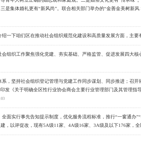
导青年人树立正确的婚恋观和家庭观。二是婚俗文化更有“传承味”
是集体婚礼更有“新风尚”。联合相关部门举办的“金善金美树新风 
介绍一下咱们区在推动社会组织规范化建设和高质量发展方面，主要
社会组织工作聚焦强化党建、夯实基础、严格监管、促进发展四大核
体系，坚持社会组织登记管理与党建工作同步谋划、同步推进；召开
，印发《关于明确全区性行业协会商会主要行业管理部门及其管理指导
:03
全面实行事先告知提示制度，优化服务流程标准，推行“一窗通办”“
以评促改，现有5A级11家、4A级16家、3A级及以下176家，