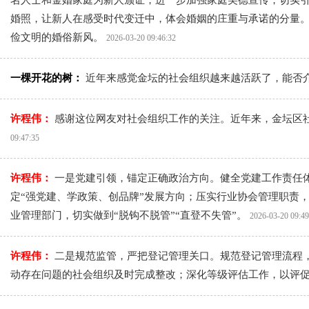
名人士和金婚家庭为新人颁证，进一步加强家庭美德宣传，切实引
婚照，让新人在感受时代变迁中，体会婚姻的庄重与承诺的分量。三
俭文明的婚俗新风。
2026-03-20 09:46:32
一棵开花的树：
近年来感觉金坛的社会组织越来越活跃了，能否
许程伟：
感谢这位网友对社会组织工作的关注。近年来，金坛区
09:47:35
许程伟：
一是党建引领，锚定正确政治方向。健全党建工作责任
定“强党建、学政策、创品牌”发展方向；压实行业协会管理职责
业管理部门，切实做到“脱钩不脱管”“直登不失管”。
2026-03-20 09:49
许程伟：
二是规范监管，严把登记管理关口。规范登记管理流程，
动存在问题的社会组织及时完成整改；深化等级评估工作，以评促建，