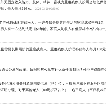
外无固定收入智力、肢体、精神、盲视力重度残疾人按照当地低保标准的
贴，每人每月216元。
2026-03-20 09:35:09
依老养残特殊困难残疾人。一户多残是指共同生活的家庭成员中有2
养人有一方达到法定退休年龄。家庭人均收入在低保标准2倍以内一
级且需要长期照护的重度残疾人。重度残疾人护理补贴每人每月130元
边购买公墓的政策。请问购买公墓有什么条件限制吗？外地户籍能在
服务区域和服务对象范围提供墓（格）位，不得向户籍不在服务区域
证明办理。对于高龄老人（80周岁及以上）、危重病人（医疗机构