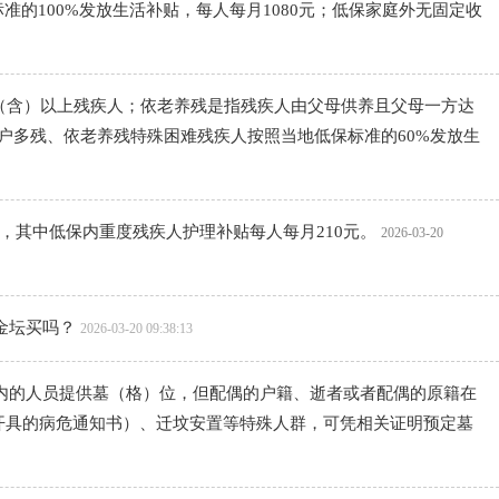
100%发放生活补贴，每人每月1080元；低保家庭外无固定收
名（含）以上残疾人；依老养残是指残疾人由父母供养且父母一方达
户多残、依老养残特殊困难残疾人按照当地低保标准的60%发放生
，其中低保内重度残疾人护理补贴每人每月210元。
2026-03-20
金坛买吗？
2026-03-20 09:38:13
内的人员提供墓（格）位，但配偶的户籍、逝者或者配偶的原籍在
开具的病危通知书）、迁坟安置等特殊人群，可凭相关证明预定墓